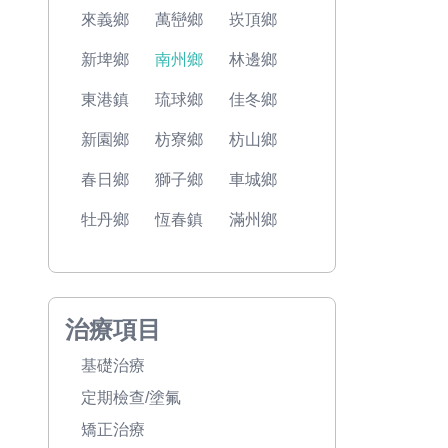
來義鄉
萬巒鄉
崁頂鄉
新埤鄉
南州鄉
林邊鄉
東港鎮
琉球鄉
佳冬鄉
新園鄉
枋寮鄉
枋山鄉
春日鄉
獅子鄉
車城鄉
牡丹鄉
恆春鎮
滿州鄉
治療項目
基礎治療
定期檢查/塗氟
矯正治療