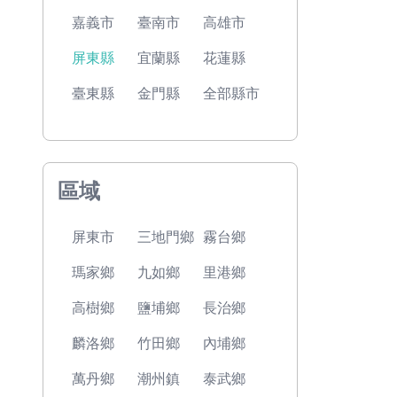
嘉義市
臺南市
高雄市
屏東縣
宜蘭縣
花蓮縣
臺東縣
金門縣
全部縣市
區域
屏東市
三地門鄉
霧台鄉
瑪家鄉
九如鄉
里港鄉
高樹鄉
鹽埔鄉
長治鄉
麟洛鄉
竹田鄉
內埔鄉
萬丹鄉
潮州鎮
泰武鄉