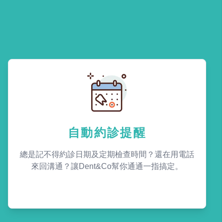
自動約診提醒
總是記不得約診日期及定期檢查時間？還在用電話
來回溝通？讓Dent&Co幫你通通一指搞定。