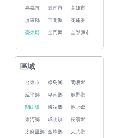
嘉義市
臺南市
高雄市
屏東縣
宜蘭縣
花蓮縣
臺東縣
金門縣
全部縣市
區域
台東市
綠島鄉
蘭嶼鄉
延平鄉
卑南鄉
鹿野鄉
關山鎮
海端鄉
池上鄉
東河鄉
成功鎮
長濱鄉
太麻里鄉
金峰鄉
大武鄉