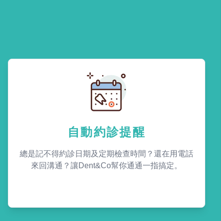
自動約診提醒
總是記不得約診日期及定期檢查時間？還在用電話
來回溝通？讓Dent&Co幫你通通一指搞定。