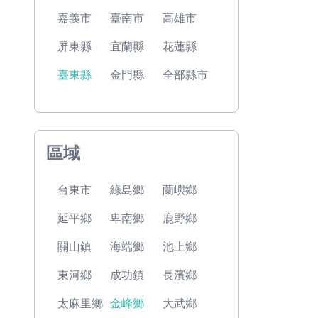
嘉義市
臺南市
高雄市
屏東縣
宜蘭縣
花蓮縣
臺東縣
金門縣
全部縣市
區域
台東市
綠島鄉
蘭嶼鄉
延平鄉
卑南鄉
鹿野鄉
關山鎮
海端鄉
池上鄉
東河鄉
成功鎮
長濱鄉
太麻里鄉
金峰鄉
大武鄉