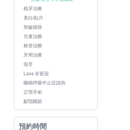
植牙治療
美白/貼片
智齒拔除
兒童治療
根管治療
牙周治療
假牙
Lava 全瓷冠
睡眠呼吸中止症諮詢
正顎手術
顳顎關節
預約時間