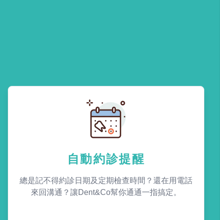
自動約診提醒
總是記不得約診日期及定期檢查時間？還在用電話
來回溝通？讓Dent&Co幫你通通一指搞定。