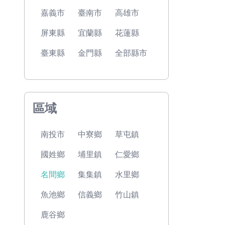
嘉義市
臺南市
高雄市
屏東縣
宜蘭縣
花蓮縣
臺東縣
金門縣
全部縣市
區域
南投市
中寮鄉
草屯鎮
國姓鄉
埔里鎮
仁愛鄉
名間鄉
集集鎮
水里鄉
魚池鄉
信義鄉
竹山鎮
鹿谷鄉