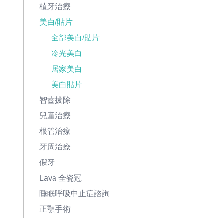
植牙治療
美白/貼片
全部美白/貼片
冷光美白
居家美白
美白貼片
智齒拔除
兒童治療
根管治療
牙周治療
假牙
Lava 全瓷冠
睡眠呼吸中止症諮詢
正顎手術