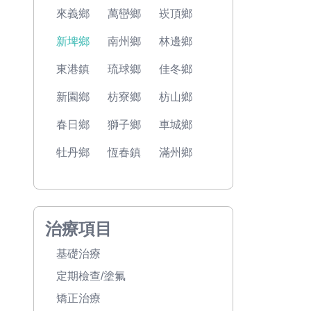
來義鄉
萬巒鄉
崁頂鄉
新埤鄉
南州鄉
林邊鄉
東港鎮
琉球鄉
佳冬鄉
新園鄉
枋寮鄉
枋山鄉
春日鄉
獅子鄉
車城鄉
牡丹鄉
恆春鎮
滿州鄉
治療項目
基礎治療
定期檢查/塗氟
矯正治療