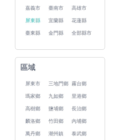
嘉義市
臺南市
高雄市
屏東縣
宜蘭縣
花蓮縣
臺東縣
金門縣
全部縣市
區域
屏東市
三地門鄉
霧台鄉
瑪家鄉
九如鄉
里港鄉
高樹鄉
鹽埔鄉
長治鄉
麟洛鄉
竹田鄉
內埔鄉
萬丹鄉
潮州鎮
泰武鄉