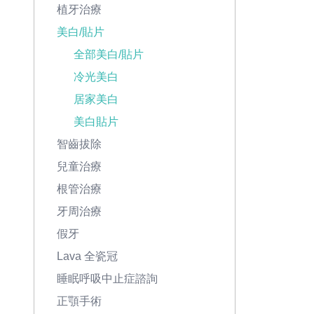
植牙治療
美白/貼片
全部美白/貼片
冷光美白
居家美白
美白貼片
智齒拔除
兒童治療
根管治療
牙周治療
假牙
Lava 全瓷冠
睡眠呼吸中止症諮詢
正顎手術