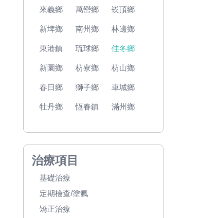
來義鄉
萬巒鄉
崁頂鄉
新埤鄉
南州鄉
林邊鄉
東港鎮
琉球鄉
佳冬鄉
新園鄉
枋寮鄉
枋山鄉
春日鄉
獅子鄉
車城鄉
牡丹鄉
恆春鎮
滿州鄉
治療項目
基礎治療
定期檢查/塗氟
矯正治療