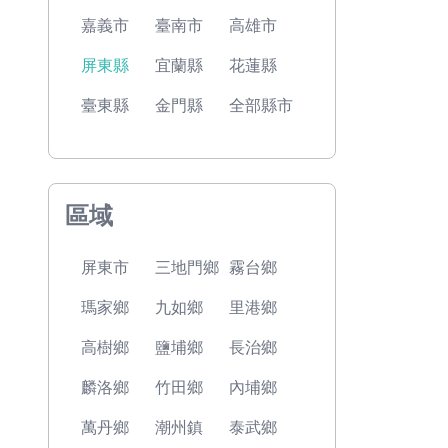
嘉義市
臺南市
高雄市
屏東縣
宜蘭縣
花蓮縣
臺東縣
金門縣
全部縣市
區域
屏東市
三地門鄉
霧台鄉
瑪家鄉
九如鄉
里港鄉
高樹鄉
鹽埔鄉
長治鄉
麟洛鄉
竹田鄉
內埔鄉
萬丹鄉
潮州鎮
泰武鄉