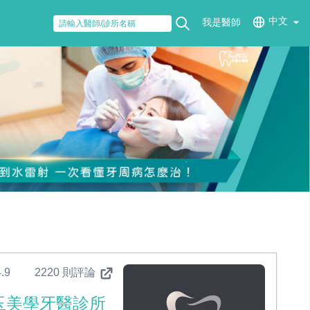
中文
我是醫師
.9
2220 則評論
玉美學牙醫診所