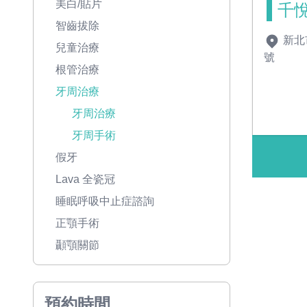
美白/貼片
千
智齒拔除
新北
兒童治療
號
根管治療
牙周治療
牙周治療
牙周手術
假牙
Lava 全瓷冠
睡眠呼吸中止症諮詢
正顎手術
顳顎關節
預約時間