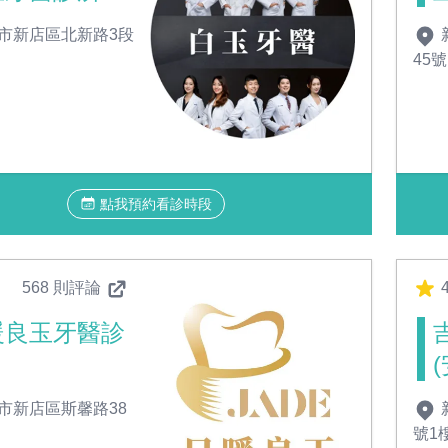
市新店區北新路3段
45號
點我預約看診時段
568 則評論
4
暖良玉牙醫診
市新店區斯馨路38
號1