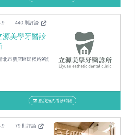
.9
440 則評論
立源美學牙醫診
所
新北市新店區民權路9號
點我預約看診時段
.9
79 則評論