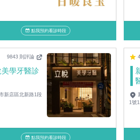
點我預約看診時段
9843 則評論
4
悅美學牙醫診
市新店區北新路1段
1號
點我預約看診時段