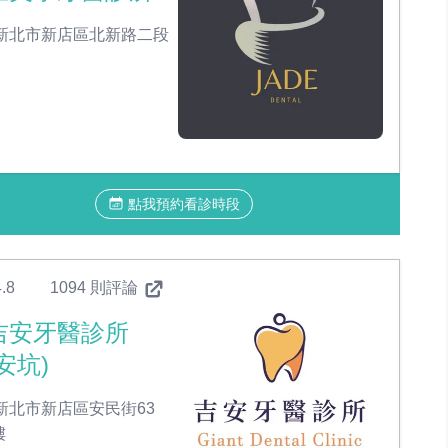
新北市新店區北新路二段
點我預約看診時段
.8
1094 則評論
吉安牙醫診所
(安坑)
新北市新店區安民街63
樓