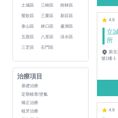
土城區
三峽區
樹林區
鶯歌區
三重區
新莊區
4.9
泰山區
林口區
蘆洲區
立
五股區
八里區
淡水區
所
三芝區
石門區
新北
號1樓-1
治療項目
基礎治療
定期檢查/塗氟
矯正治療
4.9
植牙治療