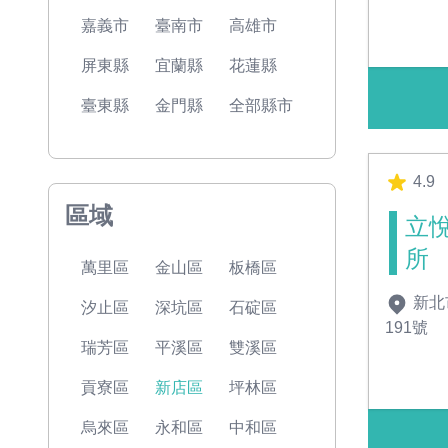
嘉義市
臺南市
高雄市
屏東縣
宜蘭縣
花蓮縣
臺東縣
金門縣
全部縣市
4.9
區域
立
所
萬里區
金山區
板橋區
新北
汐止區
深坑區
石碇區
191號
瑞芳區
平溪區
雙溪區
貢寮區
新店區
坪林區
烏來區
永和區
中和區