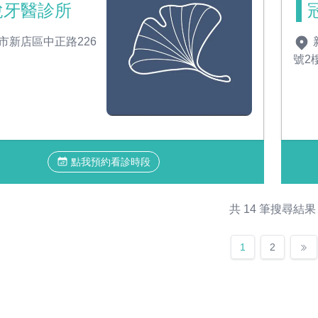
悅牙醫診所
市新店區中正路226
號2
點我預約看診時段
共 14 筆搜尋結果
1
2