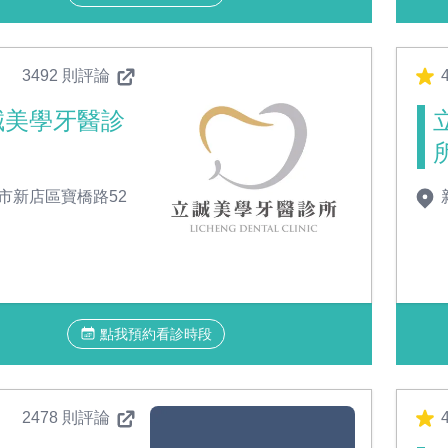
3492 則評論
4
誠美學牙醫診
市新店區寶橋路52
點我預約看診時段
2478 則評論
4