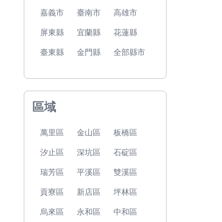
嘉義市
臺南市
高雄市
屏東縣
宜蘭縣
花蓮縣
臺東縣
金門縣
全部縣市
區域
萬里區
金山區
板橋區
汐止區
深坑區
石碇區
瑞芳區
平溪區
雙溪區
貢寮區
新店區
坪林區
烏來區
永和區
中和區