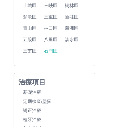
土城區
三峽區
樹林區
鶯歌區
三重區
新莊區
泰山區
林口區
蘆洲區
五股區
八里區
淡水區
三芝區
石門區
治療項目
基礎治療
定期檢查/塗氟
矯正治療
植牙治療