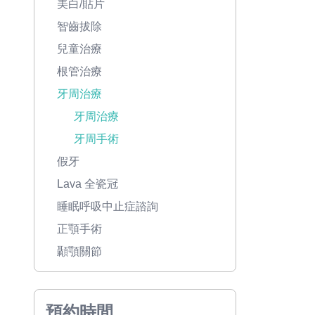
美白/貼片
智齒拔除
兒童治療
根管治療
牙周治療
牙周治療
牙周手術
假牙
Lava 全瓷冠
睡眠呼吸中止症諮詢
正顎手術
顳顎關節
預約時間