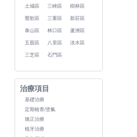
土城區
三峽區
樹林區
鶯歌區
三重區
新莊區
泰山區
林口區
蘆洲區
五股區
八里區
淡水區
三芝區
石門區
治療項目
基礎治療
定期檢查/塗氟
矯正治療
植牙治療