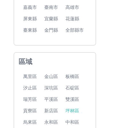
嘉義市
臺南市
高雄市
屏東縣
宜蘭縣
花蓮縣
臺東縣
金門縣
全部縣市
區域
萬里區
金山區
板橋區
汐止區
深坑區
石碇區
瑞芳區
平溪區
雙溪區
貢寮區
新店區
坪林區
烏來區
永和區
中和區