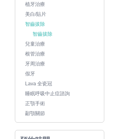
植牙治療
美白/貼片
智齒拔除
智齒拔除
兒童治療
根管治療
牙周治療
假牙
Lava 全瓷冠
睡眠呼吸中止症諮詢
正顎手術
顳顎關節