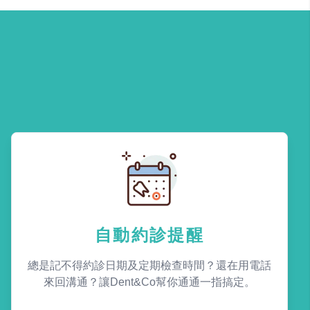
自動約診提醒
總是記不得約診日期及定期檢查時間？還在用電話
來回溝通？讓Dent&Co幫你通通一指搞定。