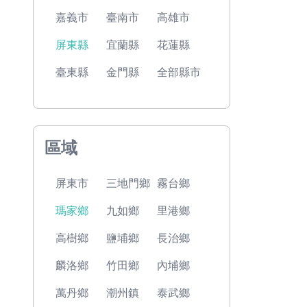
嘉義市
臺南市
高雄市
屏東縣
宜蘭縣
花蓮縣
臺東縣
金門縣
全部縣市
區域
屏東市
三地門鄉
霧台鄉
瑪家鄉
九如鄉
里港鄉
高樹鄉
鹽埔鄉
長治鄉
麟洛鄉
竹田鄉
內埔鄉
萬丹鄉
潮州鎮
泰武鄉