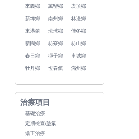
來義鄉
萬巒鄉
崁頂鄉
新埤鄉
南州鄉
林邊鄉
東港鎮
琉球鄉
佳冬鄉
新園鄉
枋寮鄉
枋山鄉
春日鄉
獅子鄉
車城鄉
牡丹鄉
恆春鎮
滿州鄉
治療項目
基礎治療
定期檢查/塗氟
矯正治療