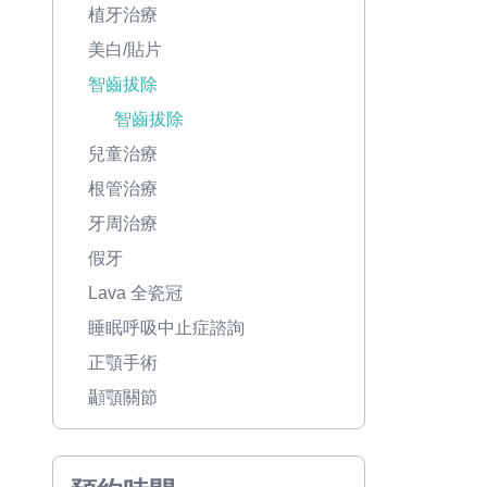
植牙治療
美白/貼片
智齒拔除
智齒拔除
兒童治療
根管治療
牙周治療
假牙
Lava 全瓷冠
睡眠呼吸中止症諮詢
正顎手術
顳顎關節