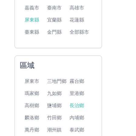
嘉義市
臺南市
高雄市
屏東縣
宜蘭縣
花蓮縣
臺東縣
金門縣
全部縣市
區域
屏東市
三地門鄉
霧台鄉
瑪家鄉
九如鄉
里港鄉
高樹鄉
鹽埔鄉
長治鄉
麟洛鄉
竹田鄉
內埔鄉
萬丹鄉
潮州鎮
泰武鄉