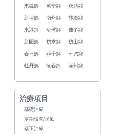
來義鄉
萬巒鄉
崁頂鄉
新埤鄉
南州鄉
林邊鄉
東港鎮
琉球鄉
佳冬鄉
新園鄉
枋寮鄉
枋山鄉
春日鄉
獅子鄉
車城鄉
牡丹鄉
恆春鎮
滿州鄉
治療項目
基礎治療
定期檢查/塗氟
矯正治療