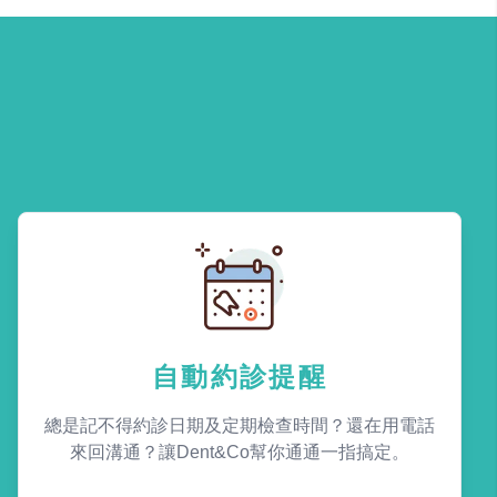
自動約診提醒
總是記不得約診日期及定期檢查時間？還在用電話
來回溝通？讓Dent&Co幫你通通一指搞定。