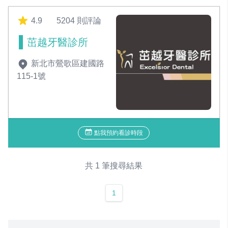
4.9
5204 則評論
茁越牙醫診所
新北市鶯歌區建國路
115-1號
點我預約看診時段
共 1 筆搜尋結果
1