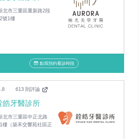
新北市三重區重新路2段
之2號1樓
點我預約看診時段
.8
613 則評論
銓皓牙醫診所
新北市三重區中正北路
號1樓（築禾交響苑社區正