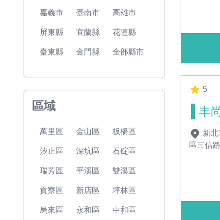
嘉義市
臺南市
高雄市
屏東縣
宜蘭縣
花蓮縣
臺東縣
金門縣
全部縣市
5
區域
丰
萬里區
金山區
板橋區
新北
區三信路
汐止區
深坑區
石碇區
瑞芳區
平溪區
雙溪區
貢寮區
新店區
坪林區
烏來區
永和區
中和區