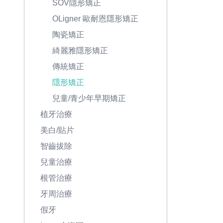
SOV隱形矯正
OLigner 歐耐恩隱形矯正
陶瓷矯正
綺麗雅隱形矯正
傳統矯正
隱形矯正
兒童/青少年早期矯正
植牙治療
美白/貼片
智齒拔除
兒童治療
根管治療
牙周治療
假牙