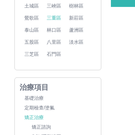
土城區
三峽區
樹林區
鶯歌區
三重區
新莊區
泰山區
林口區
蘆洲區
五股區
八里區
淡水區
三芝區
石門區
治療項目
基礎治療
定期檢查/塗氟
矯正治療
矯正諮詢