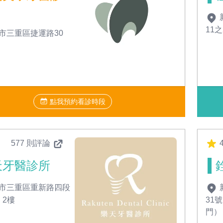
11
市三重區捷運路30
點我預約看診時段
577 則評論
4
天牙醫診所
市三重區重新路四段
、2樓
31
門）