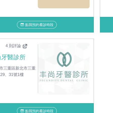
點我預約看診時段
4 則評論
尚牙醫診所
市三重區新北市三重
29、31號1樓
點我預約看診時段