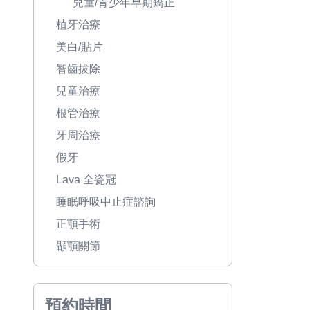
兒童/青少年早期矯正
植牙治療
美白/貼片
智齒拔除
兒童治療
根管治療
牙周治療
假牙
Lava 全瓷冠
睡眠呼吸中止症諮詢
正顎手術
顳顎關節
預約時間