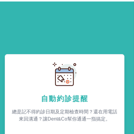
自動約診提醒
總是記不得約診日期及定期檢查時間？還在用電話
來回溝通？讓Dent&Co幫你通通一指搞定。