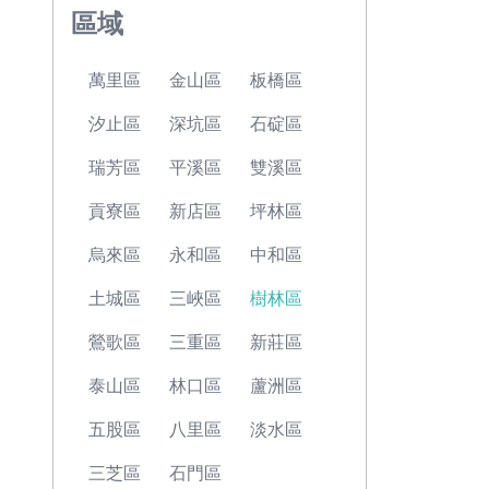
區域
萬里區
金山區
板橋區
汐止區
深坑區
石碇區
瑞芳區
平溪區
雙溪區
貢寮區
新店區
坪林區
烏來區
永和區
中和區
土城區
三峽區
樹林區
鶯歌區
三重區
新莊區
泰山區
林口區
蘆洲區
五股區
八里區
淡水區
三芝區
石門區