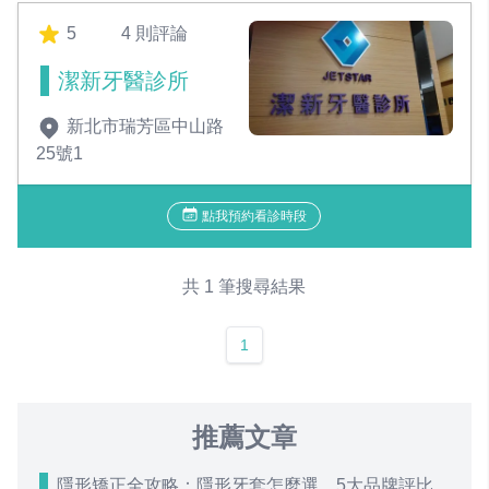
5
4 則評論
潔新牙醫診所
新北市瑞芳區中山路
25號1
點我預約看診時段
共 1 筆搜尋結果
1
推薦文章
隱形矯正全攻略：隱形牙套怎麼選、5大品牌評比